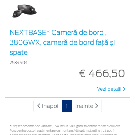
NEXTBASE* Cameră de bord ,
380GWX, cameră de bord față și
spate
2534404
€ 466,50
Vezi detalii
Inapoi
1
Inainte
*Preţ recomandat de vânzare, TVA inclus. Vă rugăm să contactaţi dealerul dvs.
Ford pentru costuri suplimentare de montare. Vă rugăm să rețineți că pot fi