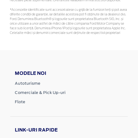
necesare piese suplimentare. Oferta este valabilă în limita stocului disponibil.
*Accesoriile identificate sunt accesorii alese cu grijă de la furnizori terți și pot avea
diferite condiții de garanție, iar detaliile acestora pot fi obținute de la dealerul dvs.
Ford. Denumirea Bluetooth® și logourile sunt proprietatea Bluetooth SIG, Inc. și
orice utilizare a unor astfel de mărci de către compania Ford Motor Company se
face sub licență. Denumirea iPhone/iPod și logourile sunt proprietatea Apple Inc.
Celelalte mărci și denumiri comerciale sunt deținute de respectivii proprietari
MODELE NOI
Autoturisme
Comerciale & Pick Up-uri
Flote
LINK-URI RAPIDE