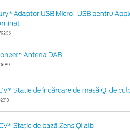
ury* Adaptor USB Micro- USB pentru Appl
luminat
79206
ioneer* Antena DAB
10689
CV* Stație de încărcare de masă Qi de cul
02313
CV* Stație de bază Zens Qi alb