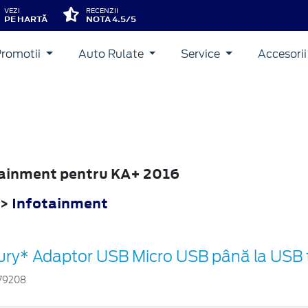
VEZI
RECENZII
PE HARTĂ
NOTA 4.5/5
Promotii
Auto Rulate
Service
Accesori
otainment pentru KA+ 2016
>
Infotainment
ury* Adaptor USB Micro USB până la USB 
79208