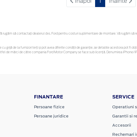
Inapoi
1
Inainte
 rugăm să contactaţi dealerul dvs. Ford pentru costuri suplimentare de montare. Vă rugăm să rețin
 cu grijă de la furnizori terți și pot avea diferite condiții de garanție, iar detaliile acestora pot f
or astfel de mărci de către compania Ford Motor Company se face sub licență. Denumirea iPhone/iPo
FINANTARE
SERVICE
Persoane fizice
Operatiuni s
Persoane juridice
Garantii si re
Accesorii
Rechemari i