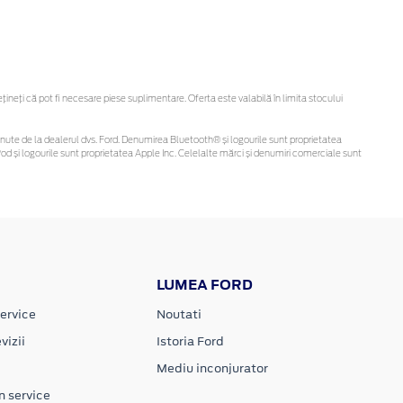
eți că pot fi necesare piese suplimentare. Oferta este valabilă în limita stocului
i obținute de la dealerul dvs. Ford. Denumirea Bluetooth® și logourile sunt proprietatea
d și logourile sunt proprietatea Apple Inc. Celelalte mărci și denumiri comerciale sunt
LUMEA FORD
ervice
Noutati
vizii
Istoria Ford
Mediu inconjurator
n service