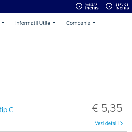
VÂNZĂRI
SERVICE
ÎNCHIS
ÎNCHIS
i
Informatii Utile
Compania
€ 5,35
tip C
Vezi detalii