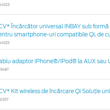
44023
CV* Încărcător universal INBAY sub formă 
entru smartphone-uri compatibile Qi, de c
44025
ablu adaptor iPhone®/iPod® la AUX sau
29487
CV* Kit wireless de încărcare Qi Soluție un
02307