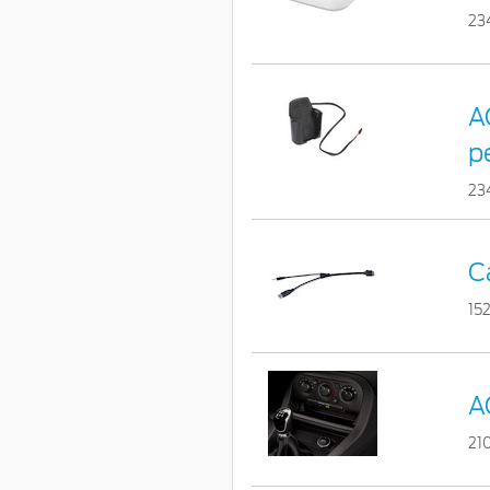
23
A
p
23
C
15
A
21