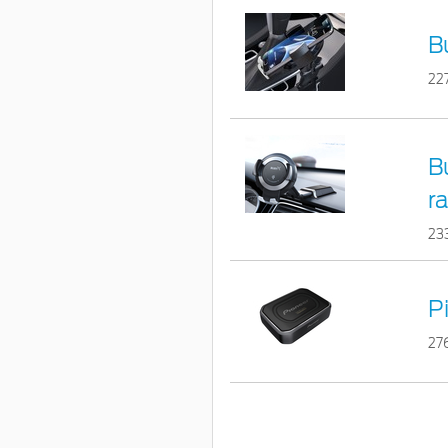
B
22
B
r
23
P
27