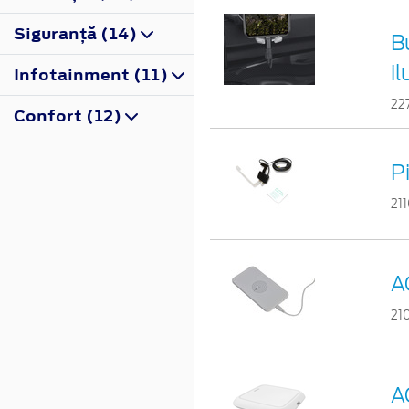
Siguranţă (14)
B
i
Infotainment (11)
22
Confort (12)
P
21
A
21
A