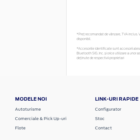
*Preţ recomandat de vânzare, TVA inclus. Vă
disponibil.
*Accesoriile identificate sunt accesorii alese
Bluetooth SIG, Inc. și orice utilizare a un
deținute de respectivii proprietari
MODELE NOI
LINK-URI RAPIDE
Autoturisme
Configurator
Comerciale & Pick Up-uri
Stoc
Flote
Contact