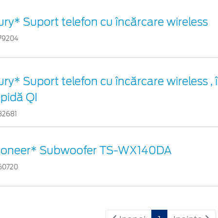
ury* Suport telefon cu încărcare wireless
79204
ury* Suport telefon cu încărcare wireless ,
apidă QI
32681
ioneer* Subwoofer TS-WX140DA
60720