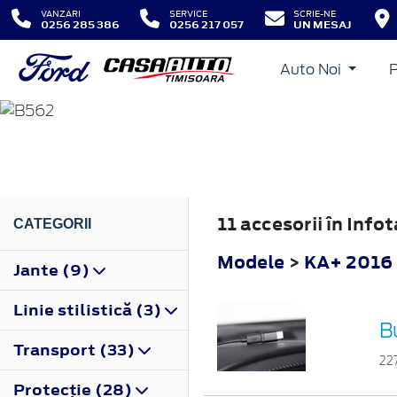
VANZARI
SERVICE
SCRIE-NE
0256 285 386
0256 217 057
UN MESAJ
Auto Noi
KA+
2016
11 accesorii în Inf
CATEGORII
Modele
>
KA+ 2016
Jante (9)
Linie stilistică (3)
B
Transport (33)
22
Protecţie (28)