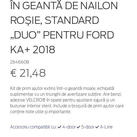
ÎN GEANTĂ DE NAILON
ROȘIE, STANDARD
„DUO” PENTRU FORD
KA+ 2018
2646608
€ 21,48
Kit de prim ajutor extins într-o geantă moale, echipată
suplimentar cu un triunghi de avertizare subțire. Are benzi
adezive VELCRO® în spate pentru ajustare sigură și un
buzunar interior steril. Include o broșură de prim ajutor care
conține note utile și importante.
Accesoriu compatibil cu:
4-door
5-door
A-Line