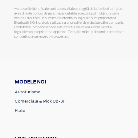
*Accesoriile identificate sunt accesorii alese cu grijă de la furnizori terți și pot
avea diferite condiții de garanție, iar detaliile acestora pot fi obținute de la
dealerul dvs. Ford. Denumirea Bluetooth® și logourile sunt proprietatea
Bluetooth SIG, Inc. și orice utilizare a unor astfel de mărci de către compania
Ford Motor Company se face sub licență. Denumirea iPhone/iPod și
logourile sunt proprietatea Apple Inc. Celelalte mărci și denumiri comerciale
sunt deținute de respectivii proprietari.
MODELE NOI
Autoturisme
Comerciale & Pick Up-uri
Flote