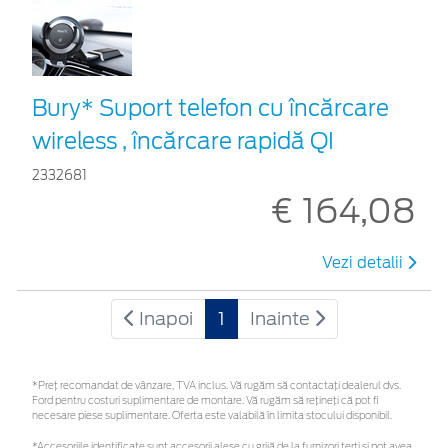
Bury* Suport telefon cu încărcare
wireless , încărcare rapidă QI
2332681
€ 164,08
Vezi detalii
Inapoi
1
Inainte
*Preţ recomandat de vânzare, TVA inclus. Vă rugăm să contactaţi dealerul dvs.
Ford pentru costuri suplimentare de montare. Vă rugăm să rețineți că pot fi
necesare piese suplimentare. Oferta este valabilă în limita stocului disponibil.
*Accesoriile identificate sunt accesorii alese cu grijă de la furnizori terți și pot avea