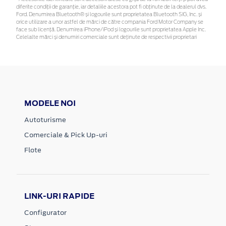
diferite condiții de garanție, iar detaliile acestora pot fi obținute de la dealerul dvs.
Ford. Denumirea Bluetooth® și logourile sunt proprietatea Bluetooth SIG, Inc. și
orice utilizare a unor astfel de mărci de către compania Ford Motor Company se
face sub licență. Denumirea iPhone/iPod și logourile sunt proprietatea Apple Inc.
Celelalte mărci și denumiri comerciale sunt deținute de respectivii proprietari
MODELE NOI
Autoturisme
Comerciale & Pick Up-uri
Flote
LINK-URI RAPIDE
Configurator