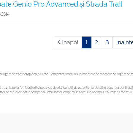
pate Genio Pro Advanced și Strada Trail
56514
Inapoi
1
2
3
Inaint
 rugăm să contactaţi dealerul dvs. Ford pentru costuri suplimentare de montare. Vă rugăm să rețin
 cu grijă de la furnizori terți și pot avea diferite condiții de garanție, iar detaliile acestora pot f
or astfel de mărci de către compania Ford Motor Company se face sub licență. Denumirea iPhone/iPo