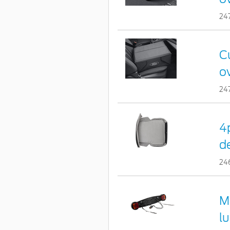
24
Cu
o
24
4
d
24
M
l