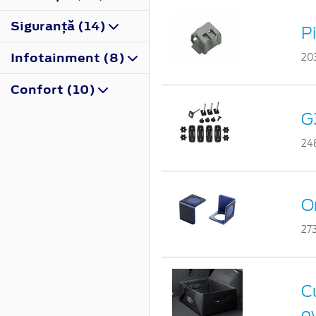
Siguranţă (14)
P
Infotainment (8)
20
Confort (10)
G3
24
Or
27
Cu
o