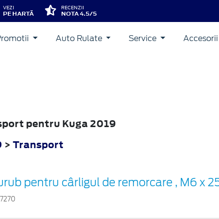
VEZI
RECENZII
PE HARTĂ
NOTA 4.5/5
Promotii
Auto Rulate
Service
Accesori
nsport pentru Kuga 2019
9
>
Transport
urub pentru cârligul de remorcare , M6 x 
97270