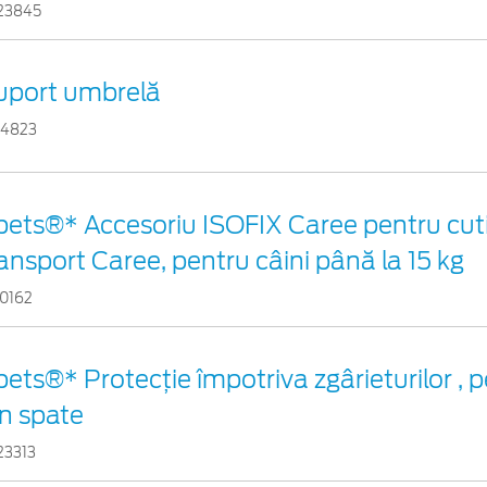
23845
uport umbrelă
24823
pets®* Accesoriu ISOFIX Caree pentru cuti
ansport Caree, pentru câini până la 15 kg
10162
pets®* Protecție împotriva zgârieturilor , 
in spate
23313