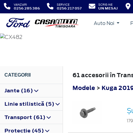
VANZARI
SERVICE
SCRIE-NE
0256 285 386
0256 217 057
UN MESAJ
Auto Noi
KUGA
2019
61 accesorii în Tra
CATEGORII
Modele
>
Kuga 201
Jante (16)
Linie stilistică (5)
Ș
Transport (61)
17
Protecţie (45)