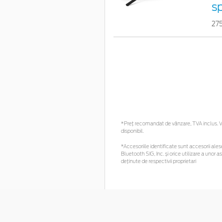
s
27
*Preţ recomandat de vânzare, TVA inclus. Vă
disponibil.
*Accesoriile identificate sunt accesorii alese
Bluetooth SIG, Inc. și orice utilizare a un
deținute de respectivii proprietari