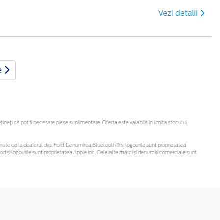
Vezi detalii
e
eți că pot fi necesare piese suplimentare. Oferta este valabilă în limita stocului
i obținute de la dealerul dvs. Ford. Denumirea Bluetooth® și logourile sunt proprietatea
d și logourile sunt proprietatea Apple Inc. Celelalte mărci și denumiri comerciale sunt