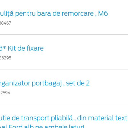
iuliță pentru bara de remorcare , M6
38467
* Kit de fixare
86295
ganizator portbagaj , set de 2
32594
tie de transport pliabilă , din material text
val Ford alb pe ambele laturi