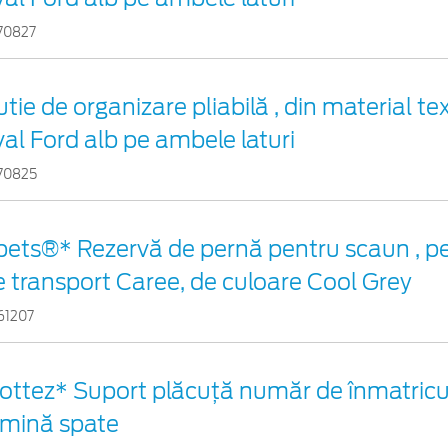
70827
tie de organizare pliabilă , din material tex
val Ford alb pe ambele laturi
70825
pets®* Rezervă de pernă pentru scaun , p
e transport Caree, de culoare Cool Grey
61207
ottez* Suport plăcuță număr de înmatricul
umină spate