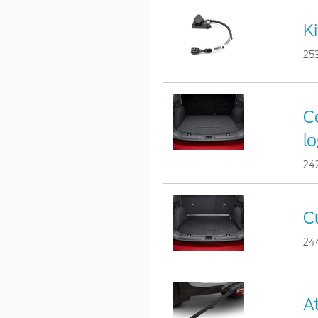
Ki
25
C
l
24
C
24
A