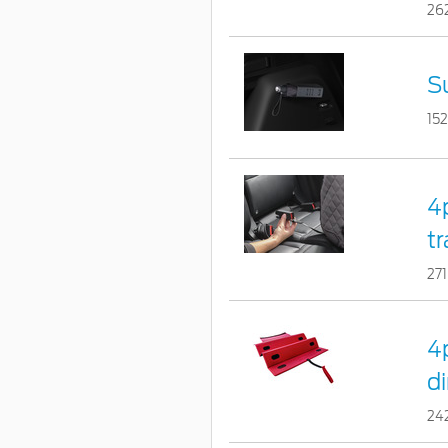
26
S
15
4
tr
27
4
d
24