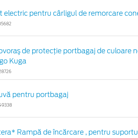
t electric pentru cârligul de remorcare cone
35682
ovoraş de protecţie portbagaj de culoare n
ogo Kuga
28726
uvă pentru portbagaj
49338
tera* Rampă de încărcare , pentru suportul