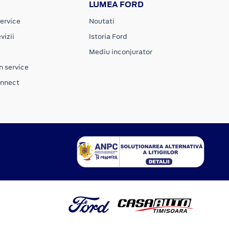
LUMEA FORD
ervice
Noutati
vizii
Istoria Ford
Mediu inconjurator
n service
onnect