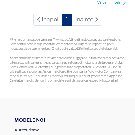
Vezi detalii
Inapoi
1
Inainte
*Preţ recomandat de vânzare, TVA inclus. Vă rugăm să contactaţi dealerul dvs.
Ford pentru costuri suplimentare de montare. Vă rugăm să rețineți că pot fi
necesare piese suplimentare. Oferta este valabilă în limita stocului disponibil.
*Accesoriile identificate sunt accesorii alese cu grijă de la furnizori terți și pot avea
diferite condiții de garanție, iar detaliile acestora pot fi obținute de la dealerul dvs.
Ford. Denumirea Bluetooth® și logourile sunt proprietatea Bluetooth SIG, Inc. și
orice utilizare a unor astfel de mărci de către compania Ford Motor Company se
face sub licență. Denumirea iPhone/iPod și logourile sunt proprietatea Apple Inc.
Celelalte mărci și denumiri comerciale sunt deținute de respectivii proprietari
MODELE NOI
Autoturisme