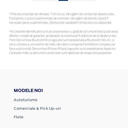
*Preţ recomandat de vânzare, TVA inclus. Vă rugăm să contactaţi dealerul dvs.
Ford pentru costuri suplimentare de montare. Vă rugăm să rețineți că pot fi
necesare piese suplimentare. Oferta este valabilă în limita stocului disponibil.
*Accesoriile identificate sunt accesorii alese cu grijă de la furnizori terți și pot avea
diferite condiții de garanție, iar detaliile acestora pot fi obținute de la dealerul dvs.
Ford. Denumirea Bluetooth® și logourile sunt proprietatea Bluetooth SIG, Inc. și
orice utilizare a unor astfel de mărci de către compania Ford Motor Company se
face sub licență. Denumirea iPhone/iPod și logourile sunt proprietatea Apple Inc.
Celelalte mărci și denumiri comerciale sunt deținute de respectivii proprietari
MODELE NOI
Autoturisme
Comerciale & Pick Up-uri
Flote