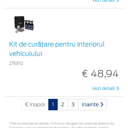
Vezi detalii
Kit de curățare pentru interiorul
vehiculului
2753112
€ 48,94
Vezi detalii
Inapoi
1
2
3
Inainte
*Preţ recomandat de vânzare, TVA inclus. Vă rugăm să contactaţi dealerul dvs.
Ford pentru costuri suplimentare de montare. Vă rugăm să rețineți că pot fi