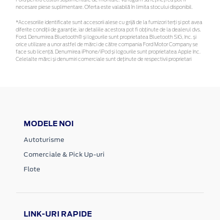
necesare piese suplimentare. Oferta este valabilă în limita stocului disponibil.
*Accesoriile identificate sunt accesorii alese cu grijă de la furnizori terți și pot avea
diferite condiții de garanție, iar detaliile acestora pot fi obținute de la dealerul dvs.
Ford. Denumirea Bluetooth® și logourile sunt proprietatea Bluetooth SIG, Inc. și
orice utilizare a unor astfel de mărci de către compania Ford Motor Company se
face sub licență. Denumirea iPhone/iPod și logourile sunt proprietatea Apple Inc.
Celelalte mărci și denumiri comerciale sunt deținute de respectivii proprietari
MODELE NOI
Autoturisme
Comerciale & Pick Up-uri
Flote
LINK-URI RAPIDE