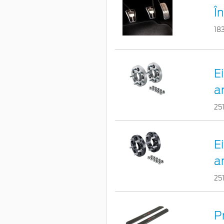
În
18
E
a
25
E
a
25
P