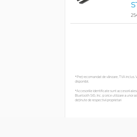
S
25
*Preţ recomandat de vânzare, TVA inclus. Vă
disponibil.
*Accesoriile identificate sunt accesorii alese
Bluetooth SIG, Inc. și orice utilizare a un
deținute de respectivii proprietari