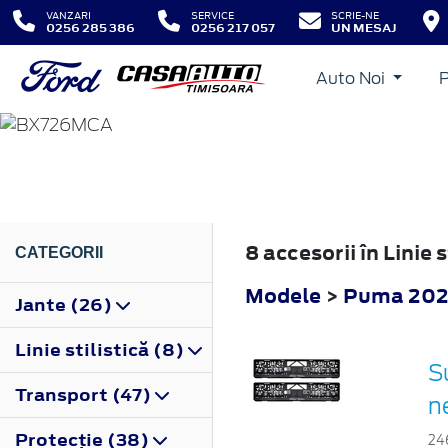
VANZARI
SERVICE
SCRIE-NE
0256 285 386
0256 217 057
UN MESAJ
Auto Noi
PUMA
2024
8 accesorii în Linie
CATEGORII
Modele
>
Puma 20
Jante (26)
Linie stilistică (8)
S
Transport (47)
n
Protecţie (38)
24