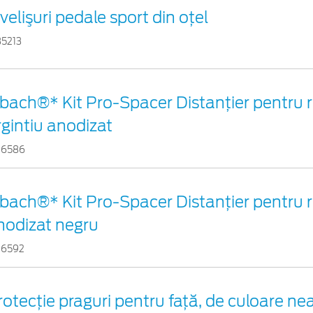
velişuri pedale sport din oţel
35213
ibach®* Kit Pro-Spacer Distanțier pentru r
rgintiu anodizat
16586
ibach®* Kit Pro-Spacer Distanțier pentru r
nodizat negru
16592
rotecţie praguri pentru faţă, de culoare nea