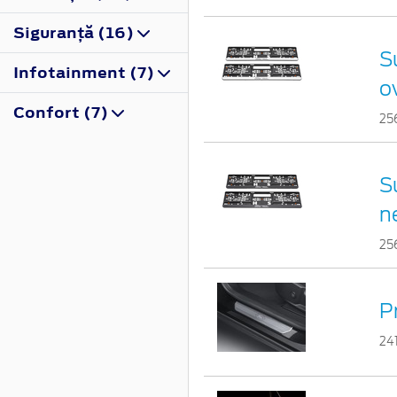
Siguranţă (16)
S
Infotainment (7)
o
Confort (7)
25
S
n
25
P
24