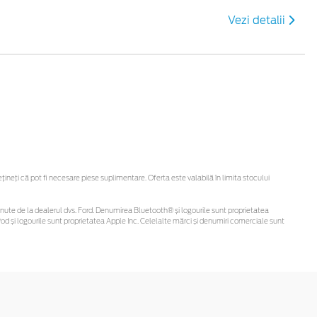
Vezi detalii
eți că pot fi necesare piese suplimentare. Oferta este valabilă în limita stocului
i obținute de la dealerul dvs. Ford. Denumirea Bluetooth® și logourile sunt proprietatea
d și logourile sunt proprietatea Apple Inc. Celelalte mărci și denumiri comerciale sunt