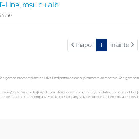
T-Line, roșu cu alb
44750
Inapoi
1
Inainte
 rugăm să contactaţi dealerul dvs. Ford pentru costuri suplimentare de montare. Vă rugăm să rețin
 cu grijă de la furnizori terți și pot avea diferite condiții de garanție, iar detaliile acestora pot f
or astfel de mărci de către compania Ford Motor Company se face sub licență. Denumirea iPhone/iPo