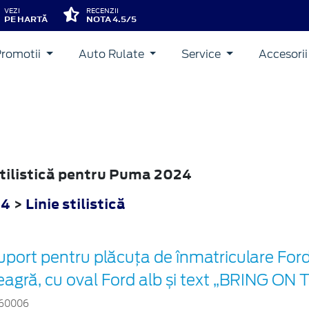
VEZI
RECENZII
PE HARTĂ
NOTA 4.5/5
Promotii
Auto Rulate
Service
Accesori
 stilistică pentru Puma 2024
24
>
Linie stilistică
uport pentru plăcuța de înmatriculare For
eagră, cu oval Ford alb și text „BRING 
60006