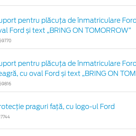
uport pentru plăcuța de înmatriculare Ford 
val Ford și text „BRING ON TOMORROW”
69770
uport pentru plăcuța de înmatriculare For
eagră, cu oval Ford și text „BRING ON 
69816
rotecţie praguri faţă, cu logo-ul Ford
17744