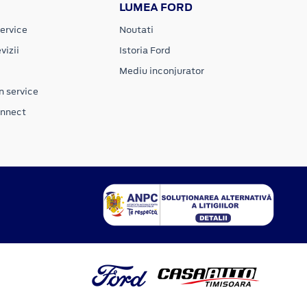
LUMEA FORD
ervice
Noutati
vizii
Istoria Ford
Mediu inconjurator
n service
onnect