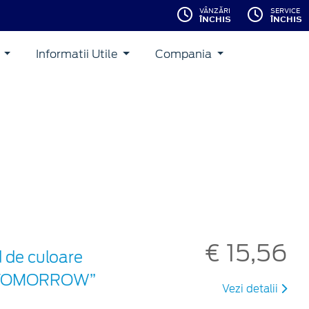
VÂNZĂRI
SERVICE
ÎNCHIS
ÎNCHIS
i
Informatii Utile
Compania
€ 15,56
d de culoare
ON TOMORROW”
Vezi detalii