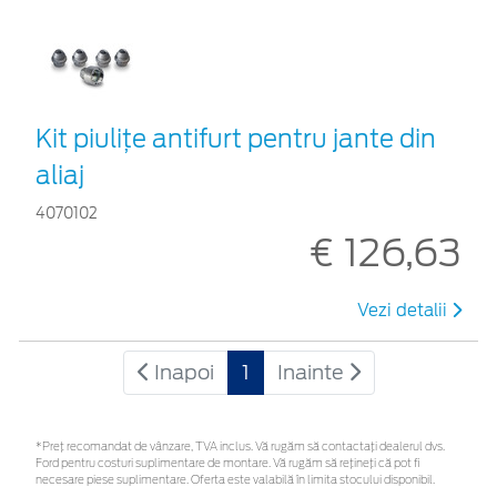
Kit piuliţe antifurt pentru jante din
aliaj
4070102
€ 126,63
Vezi detalii
Inapoi
1
Inainte
*Preţ recomandat de vânzare, TVA inclus. Vă rugăm să contactaţi dealerul dvs.
Ford pentru costuri suplimentare de montare. Vă rugăm să rețineți că pot fi
necesare piese suplimentare. Oferta este valabilă în limita stocului disponibil.