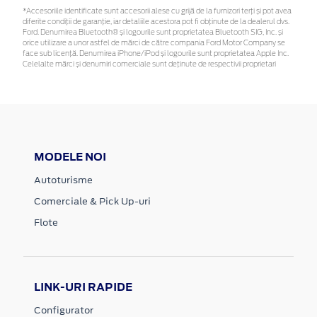
*Accesoriile identificate sunt accesorii alese cu grijă de la furnizori terți și pot avea
diferite condiții de garanție, iar detaliile acestora pot fi obținute de la dealerul dvs.
Ford. Denumirea Bluetooth® și logourile sunt proprietatea Bluetooth SIG, Inc. și
orice utilizare a unor astfel de mărci de către compania Ford Motor Company se
face sub licență. Denumirea iPhone/iPod și logourile sunt proprietatea Apple Inc.
Celelalte mărci și denumiri comerciale sunt deținute de respectivii proprietari
MODELE NOI
Autoturisme
Comerciale & Pick Up-uri
Flote
LINK-URI RAPIDE
Configurator