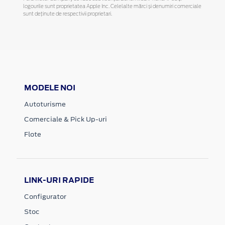
logourile sunt proprietatea Apple Inc. Celelalte mărci și denumiri comerciale
sunt deținute de respectivii proprietari.
MODELE NOI
Autoturisme
Comerciale & Pick Up-uri
Flote
LINK-URI RAPIDE
Configurator
Stoc