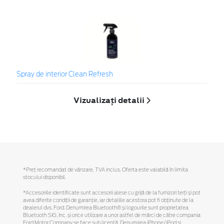
Spray de interior Clean Refresh
Vizualizați detalii
*Preţ recomandat de vânzare, TVA inclus. Oferta este valabilă în limita
stocului disponibil.
*Accesoriile identificate sunt accesorii alese cu grijă de la furnizori terți și pot
avea diferite condiții de garanție, iar detaliile acestora pot fi obținute de la
dealerul dvs. Ford. Denumirea Bluetooth® și logourile sunt proprietatea
Bluetooth SIG, Inc. și orice utilizare a unor astfel de mărci de către compania
Ford Motor Company se face sub licență. Denumirea iPhone/iPod și