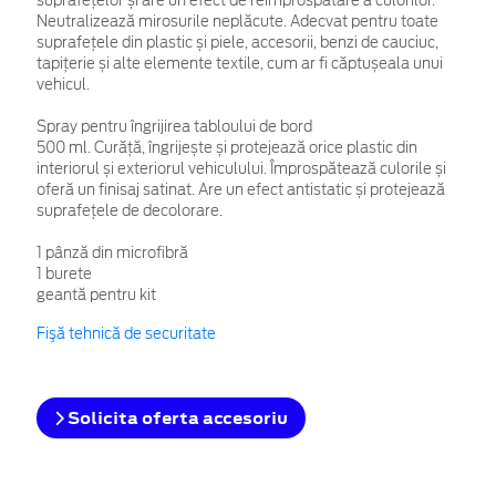
suprafețelor și are un efect de reîmprospătare a culorilor.
Neutralizează mirosurile neplăcute. Adecvat pentru toate
suprafețele din plastic și piele, accesorii, benzi de cauciuc,
tapițerie și alte elemente textile, cum ar fi căptușeala unui
vehicul.
Spray pentru îngrijirea tabloului de bord
500 ml. Curăță, îngrijește și protejează orice plastic din
interiorul și exteriorul vehiculului. Împrospătează culorile și
oferă un finisaj satinat. Are un efect antistatic și protejează
suprafețele de decolorare.
1 pânză din microfibră
1 burete
geantă pentru kit
Fişă tehnică de securitate
Solicita oferta accesoriu