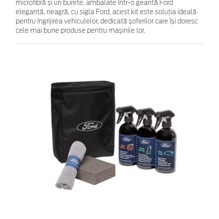
microfibră și un burete, ambalate într-o geantă Ford
elegantă, neagră, cu sigla Ford, acest kit este soluția ideală
pentru îngrijirea vehiculelor, dedicată șoferilor care își doresc
cele mai bune produse pentru mașinile lor.