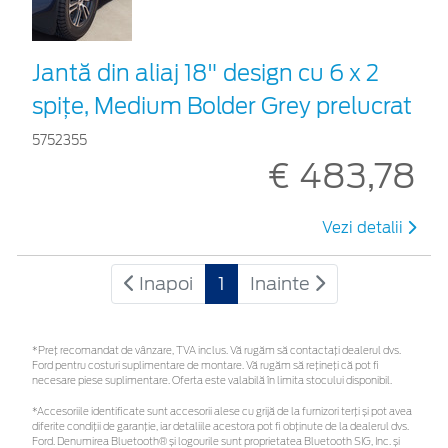
Jantă din aliaj 18" design cu 6 x 2
spițe, Medium Bolder Grey prelucrat
5752355
€ 483,78
Vezi detalii
Inapoi
1
Inainte
*Preţ recomandat de vânzare, TVA inclus. Vă rugăm să contactaţi dealerul dvs.
Ford pentru costuri suplimentare de montare. Vă rugăm să rețineți că pot fi
necesare piese suplimentare. Oferta este valabilă în limita stocului disponibil.
*Accesoriile identificate sunt accesorii alese cu grijă de la furnizori terți și pot avea
diferite condiții de garanție, iar detaliile acestora pot fi obținute de la dealerul dvs.
Ford. Denumirea Bluetooth® și logourile sunt proprietatea Bluetooth SIG, Inc. și