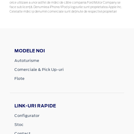
orice utilizare a unor astfel de mărci de către compania Ford Motor Company se
face sub licență. Denumirea iPhone/iPod și logourile sunt proprietatea Apple Inc.
Celelalte mărci și denumiri comerciale sunt deținute de respectivii proprietari
MODELE NOI
Autoturisme
Comerciale & Pick Up-uri
Flote
LINK-URI RAPIDE
Configurator
Stoc
Contact