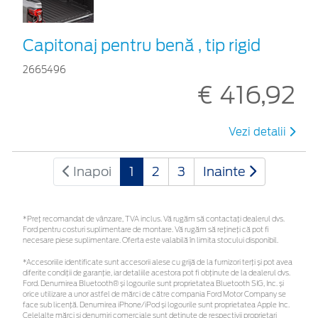
Capitonaj pentru benă , tip rigid
2665496
€ 416,92
Vezi detalii
Inapoi
1
2
3
Inainte
*Preţ recomandat de vânzare, TVA inclus. Vă rugăm să contactaţi dealerul dvs.
Ford pentru costuri suplimentare de montare. Vă rugăm să rețineți că pot fi
necesare piese suplimentare. Oferta este valabilă în limita stocului disponibil.
*Accesoriile identificate sunt accesorii alese cu grijă de la furnizori terți și pot avea
diferite condiții de garanție, iar detaliile acestora pot fi obținute de la dealerul dvs.
Ford. Denumirea Bluetooth® și logourile sunt proprietatea Bluetooth SIG, Inc. și
orice utilizare a unor astfel de mărci de către compania Ford Motor Company se
face sub licență. Denumirea iPhone/iPod și logourile sunt proprietatea Apple Inc.
Celelalte mărci și denumiri comerciale sunt deținute de respectivii proprietari