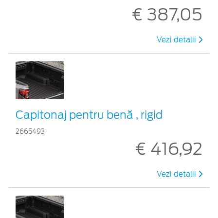
€ 387,05
Vezi detalii
Capitonaj pentru benă , rigid
2665493
€ 416,92
Vezi detalii