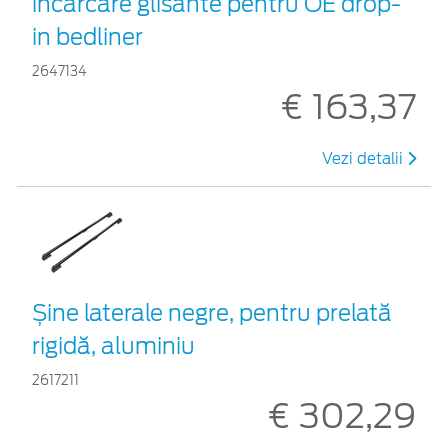
încărcare glisante pentru OE drop-
in bedliner
2647134
€ 163,37
Vezi detalii
Șine laterale negre, pentru prelată
rigidă, aluminiu
2617211
€ 302,29