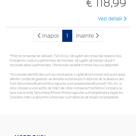
€ 118,99
Vezi detalii
Inapoi
1
Inainte
*Preţ recomandat de vânzare, TVA inclus. Vă rugăm să contactaţi dealerul dvs.
Ford pentru costuri suplimentare de montare. Vă rugăm să rețineți că pot fi
necesare piese suplimentare. Oferta este valabilă în limita stocului disponibil.
*Accesoriile identificate sunt accesorii alese cu grijă de la furnizori terți și pot avea
diferite condiții de garanție, iar detaliile acestora pot fi obținute de la dealerul dvs.
Ford. Denumirea Bluetooth® și logourile sunt proprietatea Bluetooth SIG, Inc. și
orice utilizare a unor astfel de mărci de către compania Ford Motor Company se
face sub licență. Denumirea iPhone/iPod și logourile sunt proprietatea Apple Inc.
Celelalte mărci și denumiri comerciale sunt deținute de respectivii proprietari