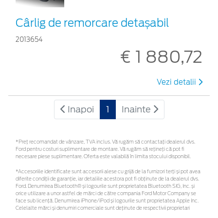
Cârlig de remorcare detașabil
2013654
€ 1 880,72
Vezi detalii
Inapoi
1
Inainte
*Preţ recomandat de vânzare, TVA inclus. Vă rugăm să contactaţi dealerul dvs.
Ford pentru costuri suplimentare de montare. Vă rugăm să rețineți că pot fi
necesare piese suplimentare. Oferta este valabilă în limita stocului disponibil.
*Accesoriile identificate sunt accesorii alese cu grijă de la furnizori terți și pot avea
diferite condiții de garanție, iar detaliile acestora pot fi obținute de la dealerul dvs.
Ford. Denumirea Bluetooth® și logourile sunt proprietatea Bluetooth SIG, Inc. și
orice utilizare a unor astfel de mărci de către compania Ford Motor Company se
face sub licență. Denumirea iPhone/iPod și logourile sunt proprietatea Apple Inc.
Celelalte mărci și denumiri comerciale sunt deținute de respectivii proprietari