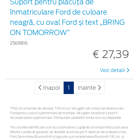
Suport pentru plăcuța de
înmatriculare Ford de culoare
neagră, cu oval Ford și text „BRING
ON TOMORROW”
2569816
€ 27,39
Vezi detalii
Inapoi
1
Inainte
*Preţ recomandat de vânzare, TVA inclus. Vă rugăm să contactaţi dealerul dvs.
Ford pentru costuri suplimentare de montare. Vă rugăm să rețineți că pot fi
necesare piese suplimentare. Oferta este valabilă în limita stocului disponibil.
*Accesoriile identificate sunt accesorii alese cu grijă de la furnizori terți și pot avea
diferite condiții de garanție, iar detaliile acestora pot fi obținute de la dealerul dvs.
Ford. Denumirea Bluetooth® și logourile sunt proprietatea Bluetooth SIG, Inc. și