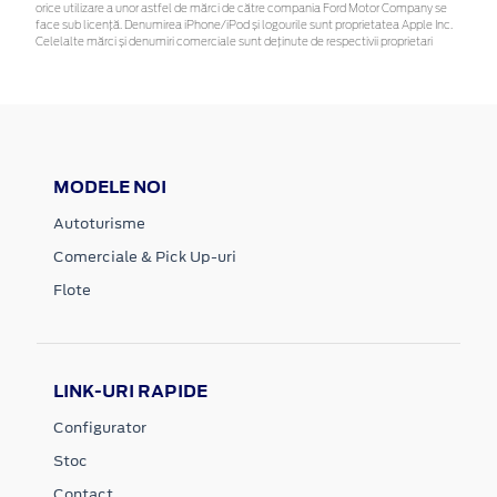
orice utilizare a unor astfel de mărci de către compania Ford Motor Company se
face sub licență. Denumirea iPhone/iPod și logourile sunt proprietatea Apple Inc.
Celelalte mărci și denumiri comerciale sunt deținute de respectivii proprietari
MODELE NOI
Autoturisme
Comerciale & Pick Up-uri
Flote
LINK-URI RAPIDE
Configurator
Stoc
Contact