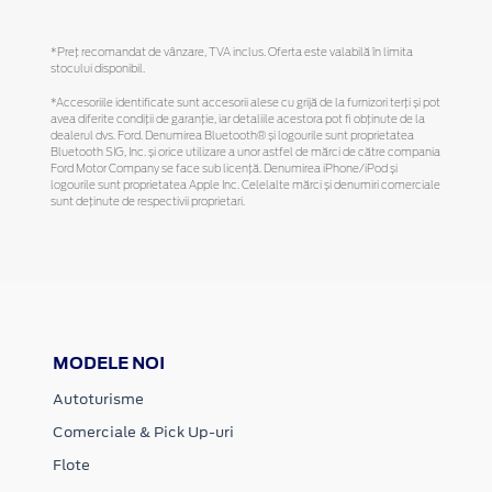
*Preţ recomandat de vânzare, TVA inclus. Oferta este valabilă în limita
stocului disponibil.
*Accesoriile identificate sunt accesorii alese cu grijă de la furnizori terți și pot
avea diferite condiții de garanție, iar detaliile acestora pot fi obținute de la
dealerul dvs. Ford. Denumirea Bluetooth® și logourile sunt proprietatea
Bluetooth SIG, Inc. și orice utilizare a unor astfel de mărci de către compania
Ford Motor Company se face sub licență. Denumirea iPhone/iPod și
logourile sunt proprietatea Apple Inc. Celelalte mărci și denumiri comerciale
sunt deținute de respectivii proprietari.
MODELE NOI
Autoturisme
Comerciale & Pick Up-uri
Flote