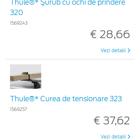
Thule®* Şurub cu ochi de prindere
320
1569243
€ 28,66
Vezi detalii
Thule®* Curea de tensionare 323
1569257
€ 37,62
Vezi detalii