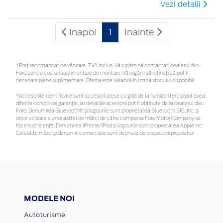
Vezi detalii
Inapoi
1
Inainte
*Preţ recomandat de vânzare, TVA inclus. Vă rugăm să contactaţi dealerul dvs.
Ford pentru costuri suplimentare de montare. Vă rugăm să rețineți că pot fi
necesare piese suplimentare. Oferta este valabilă în limita stocului disponibil.
*Accesoriile identificate sunt accesorii alese cu grijă de la furnizori terți și pot avea
diferite condiții de garanție, iar detaliile acestora pot fi obținute de la dealerul dvs.
Ford. Denumirea Bluetooth® și logourile sunt proprietatea Bluetooth SIG, Inc. și
orice utilizare a unor astfel de mărci de către compania Ford Motor Company se
face sub licență. Denumirea iPhone/iPod și logourile sunt proprietatea Apple Inc.
Celelalte mărci și denumiri comerciale sunt deținute de respectivii proprietari
MODELE NOI
Autoturisme