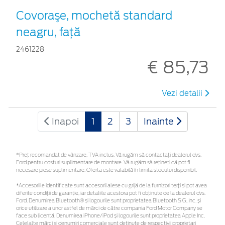
Covoraşe, mochetă standard
neagru, faţă
2461228
€ 85,73
Vezi detalii
Inapoi
1
2
3
Inainte
*Preţ recomandat de vânzare, TVA inclus. Vă rugăm să contactaţi dealerul dvs.
Ford pentru costuri suplimentare de montare. Vă rugăm să rețineți că pot fi
necesare piese suplimentare. Oferta este valabilă în limita stocului disponibil.
*Accesoriile identificate sunt accesorii alese cu grijă de la furnizori terți și pot avea
diferite condiții de garanție, iar detaliile acestora pot fi obținute de la dealerul dvs.
Ford. Denumirea Bluetooth® și logourile sunt proprietatea Bluetooth SIG, Inc. și
orice utilizare a unor astfel de mărci de către compania Ford Motor Company se
face sub licență. Denumirea iPhone/iPod și logourile sunt proprietatea Apple Inc.
Celelalte mărci și denumiri comerciale sunt deținute de respectivii proprietari