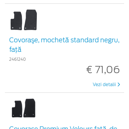
Covoraşe, mochetă standard negru,
față
2461240
€ 71,06
Vezi detalii
Covorașe Premium Velours față, de