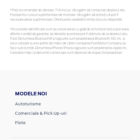
*Preţ recomandat de vânzare, TVA inclus. Vă rugăm să contactaţi dealerul dvs.
Ford pentru costuri suplimentare de montare. Vă rugăm să rețineți că pot fi
necesare piese suplimentare. Oferta este valabilă în limita stocului disponibil.
*Accesoriile identificate sunt accesorii alese cu grijă de la furnizori terți și pot avea
diferite condiții de garanție, iar detaliile acestora pot fi obținute de la dealerul dvs.
Ford. Denumirea Bluetooth® și logourile sunt proprietatea Bluetooth SIG, Inc. și
orice utilizare a unor astfel de mărci de către compania Ford Motor Company se
face sub licență. Denumirea iPhone/iPod și logourile sunt proprietatea Apple Inc.
Celelalte mărci și denumiri comerciale sunt deținute de respectivii proprietari
MODELE NOI
Autoturisme
Comerciale & Pick Up-uri
Flote