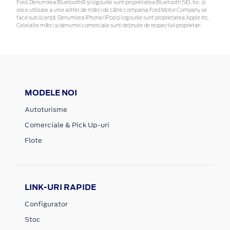
Ford. Denumirea Bluetooth® și logourile sunt proprietatea Bluetooth SIG, Inc. și
orice utilizare a unor astfel de mărci de către compania Ford Motor Company se
face sub licență. Denumirea iPhone/iPod și logourile sunt proprietatea Apple Inc.
Celelalte mărci și denumiri comerciale sunt deținute de respectivii proprietari
MODELE NOI
Autoturisme
Comerciale & Pick Up-uri
Flote
LINK-URI RAPIDE
Configurator
Stoc