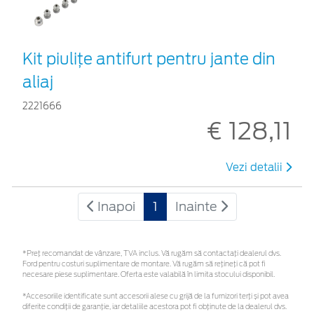
Kit piuliţe antifurt pentru jante din
aliaj
2221666
€ 128,11
Vezi detalii
Inapoi
1
Inainte
*Preţ recomandat de vânzare, TVA inclus. Vă rugăm să contactaţi dealerul dvs.
Ford pentru costuri suplimentare de montare. Vă rugăm să rețineți că pot fi
necesare piese suplimentare. Oferta este valabilă în limita stocului disponibil.
*Accesoriile identificate sunt accesorii alese cu grijă de la furnizori terți și pot avea
diferite condiții de garanție, iar detaliile acestora pot fi obținute de la dealerul dvs.