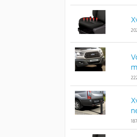
X
20
V
m
22
X
n
18