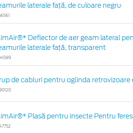
eamurile laterale faţă, de culoare negru
56561
limAir®* Deflector de aer geam lateral pe
eamurile laterale faţă, transparent
04599
rup de cabluri pentru oglinda retrovizoare 
80120
limAir®* Plasă pentru insecte Pentru ferest
47752