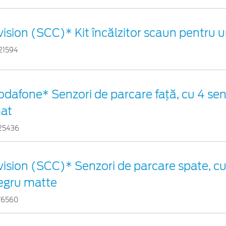
vision (SCC)* Kit încălzitor scaun pentru 
21594
odafone* Senzori de parcare față, cu 4 sen
at
25436
vision (SCC)* Senzori de parcare spate, cu 
egru matte
76560