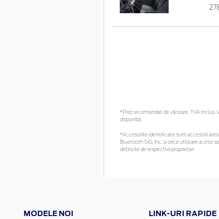
27
*Preţ recomandat de vânzare, TVA inclus. Vă
disponibil.
*Accesoriile identificate sunt accesorii alese
Bluetooth SIG, Inc. și orice utilizare a un
deținute de respectivii proprietari
MODELE NOI
LINK-URI RAPIDE