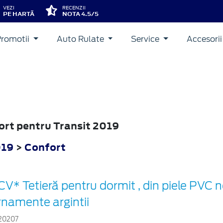
VEZI
RECENZII
PE HARTĂ
NOTA 4.5/5
Promotii
Auto Rulate
Service
Accesori
fort pentru Transit 2019
019
>
Confort
CV* Tetieră pentru dormit , din piele PVC 
rnamente argintii
20207