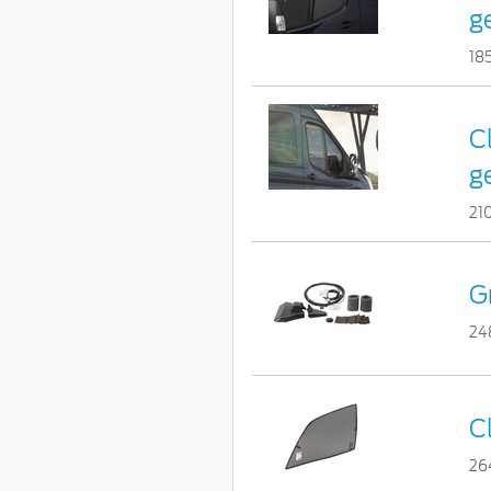
g
18
C
g
21
G
24
C
26