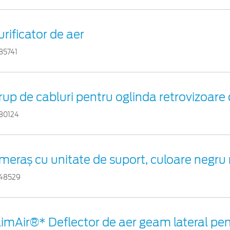
urificator de aer
85741
rup de cabluri pentru oglinda retrovizoare 
80124
meraș cu unitate de suport, culoare negru
48529
limAir®* Deflector de aer geam lateral pe