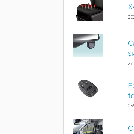
X
20
C
ș
27
E
t
25
O