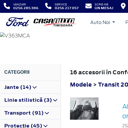
VANZARI
SERVICE
SCRIE-NE
0256 285 386
0256 217 057
UN MESAJ
Auto Noi
TRANSIT
2019
16 accesorii în Con
CATEGORII
Modele
>
Transit 2
Jante (14)
Linie stilistică (3)
A
Transport (91)
o
Protecţie (45)
25