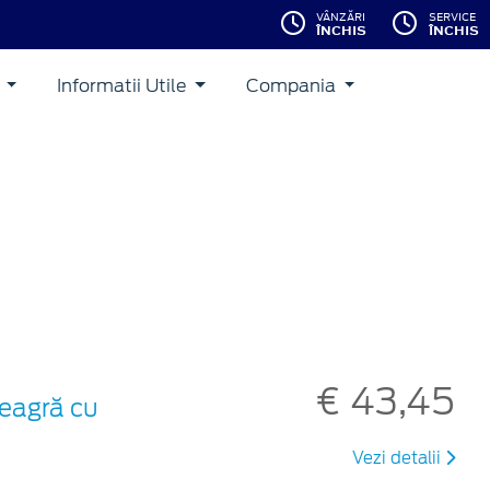
VÂNZĂRI
SERVICE
ÎNCHIS
ÎNCHIS
i
Informatii Utile
Compania
€ 43,45
neagră cu
Vezi detalii