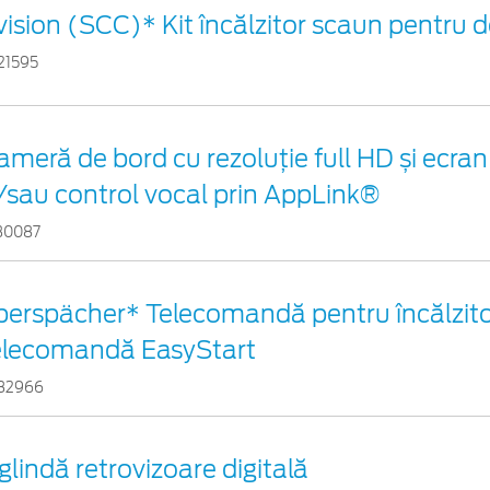
vision (SCC)* Kit încălzitor scaun pentru
21595
ameră de bord cu rezoluție full HD și ecr
i/sau control vocal prin AppLink®
30087
berspächer* Telecomandă pentru încălzitor
elecomandă EasyStart
82966
glindă retrovizoare digitală