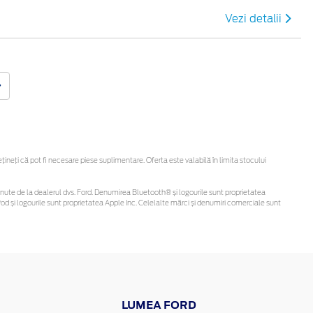
Vezi detalii
eți că pot fi necesare piese suplimentare. Oferta este valabilă în limita stocului
i obținute de la dealerul dvs. Ford. Denumirea Bluetooth® și logourile sunt proprietatea
d și logourile sunt proprietatea Apple Inc. Celelalte mărci și denumiri comerciale sunt
LUMEA FORD