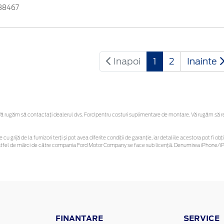
88467
Inapoi
1
2
Inainte
 rugăm să contactaţi dealerul dvs. Ford pentru costuri suplimentare de montare. Vă rugăm să rețin
 cu grijă de la furnizori terți și pot avea diferite condiții de garanție, iar detaliile acestora pot f
or astfel de mărci de către compania Ford Motor Company se face sub licență. Denumirea iPhone/iPo
FINANTARE
SERVICE