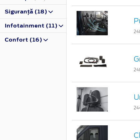
Siguranţă (18)
P
Infotainment (11)
24
Confort (16)
G
24
U
24
C