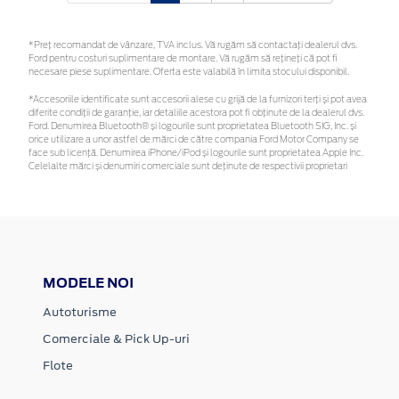
*Preţ recomandat de vânzare, TVA inclus. Vă rugăm să contactaţi dealerul dvs.
Ford pentru costuri suplimentare de montare. Vă rugăm să rețineți că pot fi
necesare piese suplimentare. Oferta este valabilă în limita stocului disponibil.
*Accesoriile identificate sunt accesorii alese cu grijă de la furnizori terți și pot avea
diferite condiții de garanție, iar detaliile acestora pot fi obținute de la dealerul dvs.
Ford. Denumirea Bluetooth® și logourile sunt proprietatea Bluetooth SIG, Inc. și
orice utilizare a unor astfel de mărci de către compania Ford Motor Company se
face sub licență. Denumirea iPhone/iPod și logourile sunt proprietatea Apple Inc.
Celelalte mărci și denumiri comerciale sunt deținute de respectivii proprietari
MODELE NOI
Autoturisme
Comerciale & Pick Up-uri
Flote