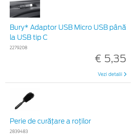
Bury* Adaptor USB Micro USB până
la USB tip C
2279208
€ 5,35
Vezi detalii
Perie de curățare a roților
2839483