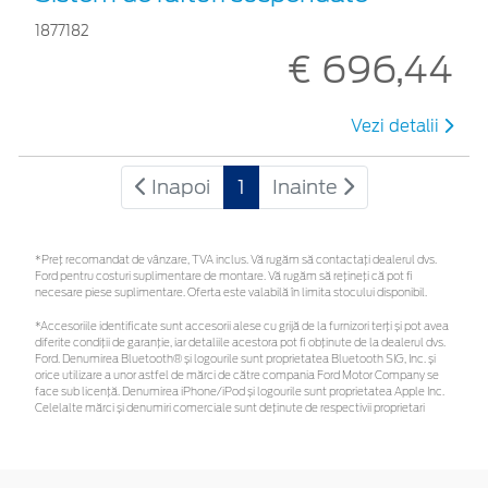
1877182
€ 696,44
Vezi detalii
Inapoi
1
Inainte
*Preţ recomandat de vânzare, TVA inclus. Vă rugăm să contactaţi dealerul dvs.
Ford pentru costuri suplimentare de montare. Vă rugăm să rețineți că pot fi
necesare piese suplimentare. Oferta este valabilă în limita stocului disponibil.
*Accesoriile identificate sunt accesorii alese cu grijă de la furnizori terți și pot avea
diferite condiții de garanție, iar detaliile acestora pot fi obținute de la dealerul dvs.
Ford. Denumirea Bluetooth® și logourile sunt proprietatea Bluetooth SIG, Inc. și
orice utilizare a unor astfel de mărci de către compania Ford Motor Company se
face sub licență. Denumirea iPhone/iPod și logourile sunt proprietatea Apple Inc.
Celelalte mărci și denumiri comerciale sunt deținute de respectivii proprietari