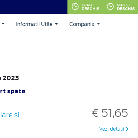
VÂNZĂRI
SERVICE
DESCHIS
DESCHIS
i
Informatii Utile
Compania
m 2023
rt spate
€ 51,65
are și
Vezi detalii