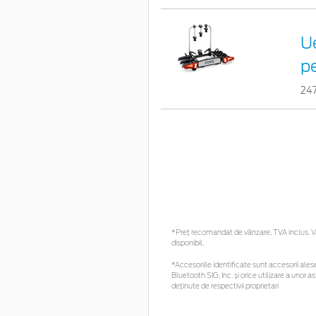
Ue
pe
24
*Preţ recomandat de vânzare, TVA inclus. Vă 
disponibil.
*Accesoriile identificate sunt accesorii alese 
Bluetooth SIG, Inc. și orice utilizare a uno
deținute de respectivii proprietari