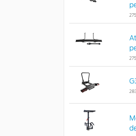
pe
27
At
pe
27
G
28
Mo
d