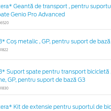
era* Geantă de transport , pentru suportul
pate Genio Pro Advanced
56520
3* Coș metalic , GP, pentru suport de baz
31822
* Suport spate pentru transport bicicletă ,
ne, GP, pentru suport de bază G3
31830
era* Kit de extensie pentru suportul de bic