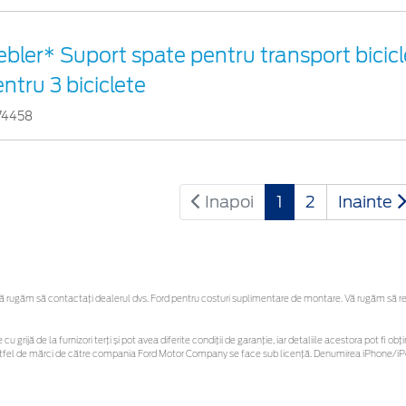
bler* Suport spate pentru transport bicicl
ntru 3 biciclete
74458
Inapoi
1
2
Inainte
rugăm să contactaţi dealerul dvs. Ford pentru costuri suplimentare de montare. Vă rugăm să rețin
cu grijă de la furnizori terți și pot avea diferite condiții de garanție, iar detaliile acestora pot fi
r astfel de mărci de către compania Ford Motor Company se face sub licență. Denumirea iPhone/iPo