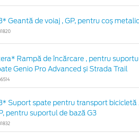
* Geantă de voiaj , GP, pentru coș metali
31820
era* Rampă de încărcare , pentru suportul
ate Genio Pro Advanced și Strada Trail
56514
* Suport spate pentru transport bicicletă , 
P, pentru suportul de bază G3
31832