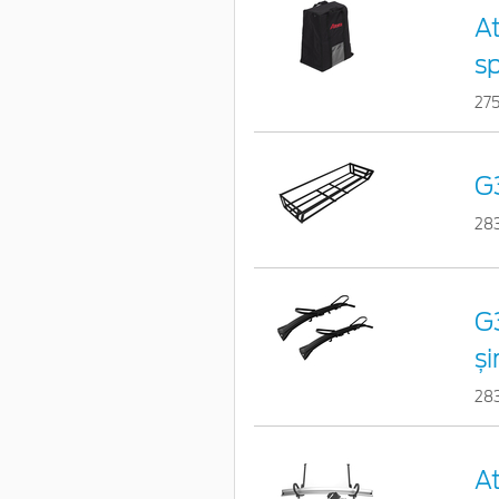
At
s
27
G
28
G3
și
28
At