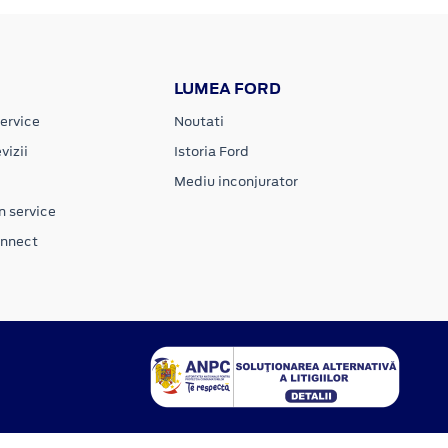
LUMEA FORD
ervice
Noutati
vizii
Istoria Ford
Mediu inconjurator
n service
onnect