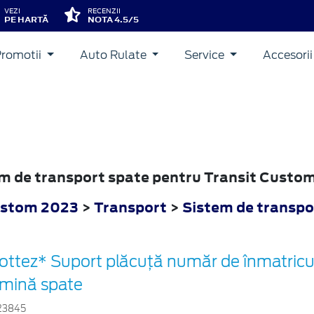
VEZI
RECENZII
PE HARTĂ
NOTA 4.5/5
Promotii
Auto Rulate
Service
Accesori
tem de transport spate pentru Transit Custo
ustom 2023
>
Transport
>
Sistem de transpo
ottez* Suport plăcuță număr de înmatricul
umină spate
23845