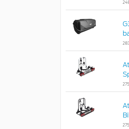
24
G3
b
28
At
Sp
27
At
Bi
27