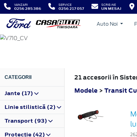
VANZARI
SERVICE
SCRIE-NE
0256 285 386
0256 217 057
UN MESAJ
Auto Noi
TRANSIT CUSTOM
2023
21 accesorii în Sis
CATEGORII
Modele
>
Transit C
Jante (17)
Linie stilistică (2)
M
Transport (93)
l
Protecţie (42)
26