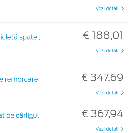
Vezi detalii
€ 188,01
icletă spate ,
Vezi detalii
€ 347,69
de remorcare
Vezi detalii
€ 367,94
t pe cârligul
Vezi detalii