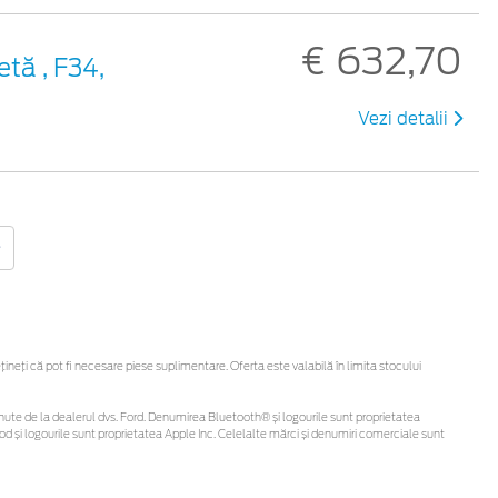
€ 632,70
etă , F34,
Vezi detalii
eți că pot fi necesare piese suplimentare. Oferta este valabilă în limita stocului
 obținute de la dealerul dvs. Ford. Denumirea Bluetooth® și logourile sunt proprietatea
d și logourile sunt proprietatea Apple Inc. Celelalte mărci și denumiri comerciale sunt