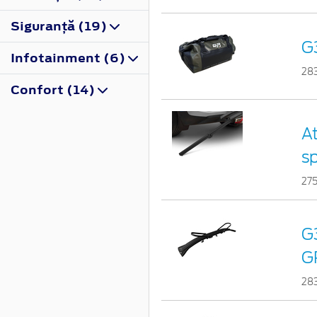
Siguranţă (19)
G3
Infotainment (6)
28
Confort (14)
At
sp
27
G3
G
28