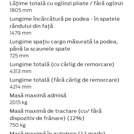
Lățime totală cu oglinzi pliate / fără oglinzi
1805 mm
Lungime încărcătură pe podea - în spatele
rândului din față
1479 mm
Lungime spațiu cargo măsurată la podea,
până la scaunele spate
725 mm
Lungime totală (cu cârlig de remorcare)
4313 mm
Lungime totală (fără cârlig de remorcare)
4214 mm
Masă maximă admisă
2015 kg
Masă maximă de tractare (cu/ fără
dispozitiv de frânare) (12%)
750 kg
Masă maximă în autotren (12 grade)