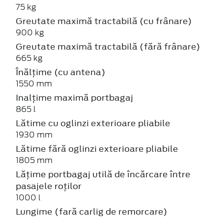
75 kg
Greutate maximă tractabilă (cu frânare)
900 kg
Greutate maximă tractabilă (fără frânare)
665 kg
Înălțime (cu antena)
1550 mm
Inalțime maximă portbagaj
865 l
Lătime cu oglinzi exterioare pliabile
1930 mm
Lătime fără oglinzi exterioare pliabile
1805 mm
Lățime portbagaj utilă de încărcare între
pasajele roților
1000 l
Lungime (fară carlig de remorcare)