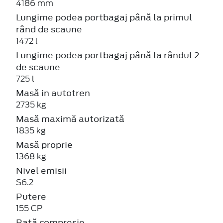
4186 mm
Lungime podea portbagaj până la primul
rând de scaune
1472 l
Lungime podea portbagaj până la rândul 2
de scaune
725 l
Masă in autotren
2735 kg
Masă maximă autorizată
1835 kg
Masă proprie
1368 kg
Nivel emisii
S6.2
Putere
155 CP
Rată compresie