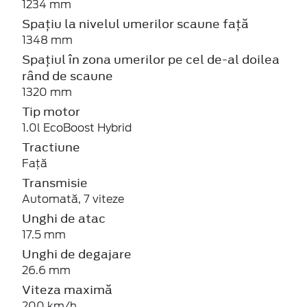
1234 mm
Spațiu la nivelul umerilor scaune față
1348 mm
Spațiul în zona umerilor pe cel de-al doilea
rând de scaune
1320 mm
Tip motor
1.0l EcoBoost Hybrid
Tractiune
Față
Transmisie
Automată, 7 viteze
Unghi de atac
17.5 mm
Unghi de degajare
26.6 mm
Viteza maximă
200 km/h