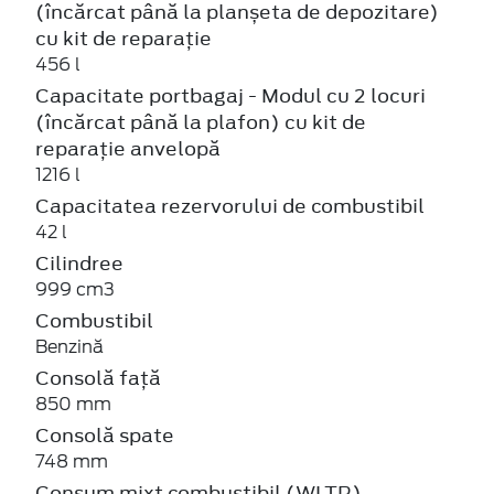
(încărcat până la planșeta de depozitare)
cu kit de reparație
456 l
Capacitate portbagaj - Modul cu 2 locuri
(încărcat până la plafon) cu kit de
reparație anvelopă
1216 l
Capacitatea rezervorului de combustibil
42 l
Cilindree
999 cm3
Combustibil
Benzină
Consolă față
850 mm
Consolă spate
748 mm
Consum mixt combustibil (WLTP)