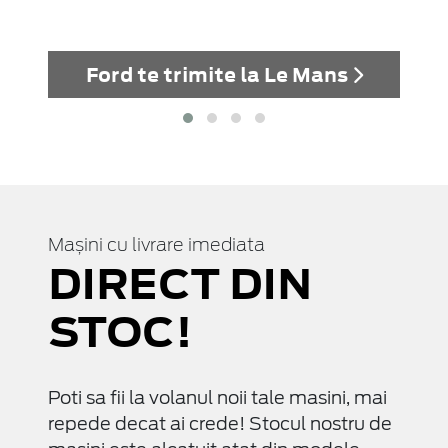
ane
P
Ford te trimite la Le Mans
Mașini cu livrare imediata
DIRECT DIN
STOC!
Poti sa fii la volanul noii tale masini, mai
repede decat ai crede! Stocul nostru de