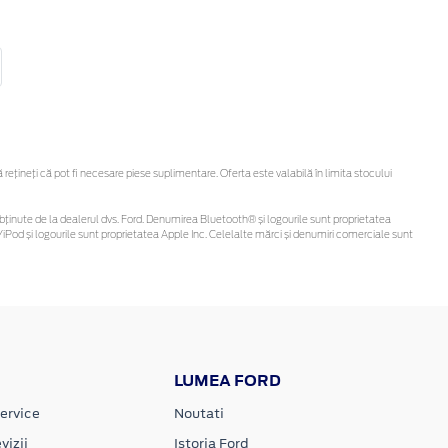
țineți că pot fi necesare piese suplimentare. Oferta este valabilă în limita stocului
 fi obținute de la dealerul dvs. Ford. Denumirea Bluetooth® și logourile sunt proprietatea
iPod și logourile sunt proprietatea Apple Inc. Celelalte mărci și denumiri comerciale sunt
LUMEA FORD
ervice
Noutati
vizii
Istoria Ford