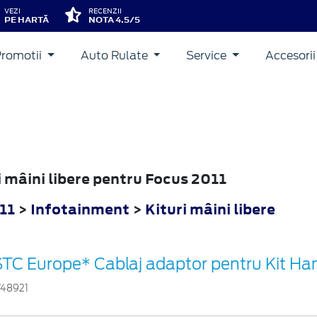
VEZI
RECENZII
PE HARTĂ
NOTA 4.5/5
Promotii
Auto Rulate
Service
Accesori
ri mâini libere pentru Focus 2011
11
>
Infotainment
>
Kituri mâini libere
STC Europe* Cablaj adaptor pentru Kit Ha
748921