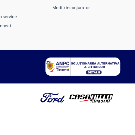
Mediu inconjurator
n service
onnect