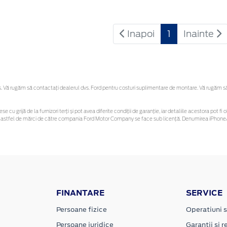
Inapoi
1
Inainte
Vă rugăm să contactaţi dealerul dvs. Ford pentru costuri suplimentare de montare. Vă rugăm să re
se cu grijă de la furnizori terți și pot avea diferite condiții de garanție, iar detaliile acestora pot
unor astfel de mărci de către compania Ford Motor Company se face sub licență. Denumirea iPhone/
FINANTARE
SERVICE
Persoane fizice
Operatiuni s
Persoane juridice
Garantii si re