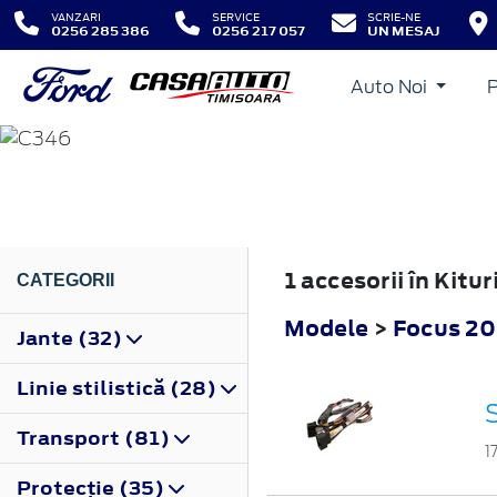
VANZARI
SERVICE
SCRIE-NE
0256 285 386
0256 217 057
UN MESAJ
Auto Noi
FOCUS
2011
1 accesorii în Kitu
CATEGORII
Modele
>
Focus 20
Jante (32)
Linie stilistică (28)
Transport (81)
1
Protecţie (35)