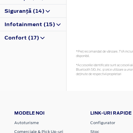
Siguranţă (14)
Infotainment (15)
Confort (17)
*Preţ recomandat de vânzare, TVA inclus. 
disponibil.
*Accesoriile identificate sunt accesorii ale
Bluetooth SIG, Inc. și orice utilizare a 
deținute de respectivii proprietari
MODELE NOI
LINK-URI RAPIDE
Autoturisme
Configurator
Comerciale & Pick Up-uri
Stoc