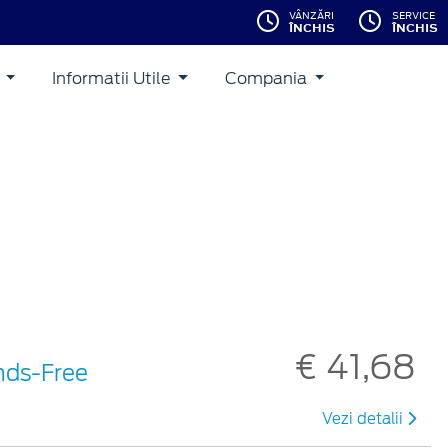
VÂNZĂRI
SERVICE
ÎNCHIS
ÎNCHIS
i
Informatii Utile
Compania
€ 41,68
nds-Free
Vezi detalii