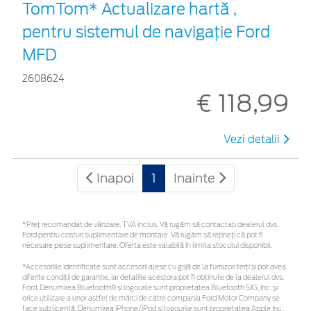
TomTom* Actualizare hartă ,
pentru sistemul de navigaţie Ford
MFD
2608624
€ 118,99
Vezi detalii
Inapoi
1
Inainte
*Preţ recomandat de vânzare, TVA inclus. Vă rugăm să contactaţi dealerul dvs.
Ford pentru costuri suplimentare de montare. Vă rugăm să rețineți că pot fi
necesare piese suplimentare. Oferta este valabilă în limita stocului disponibil.
*Accesoriile identificate sunt accesorii alese cu grijă de la furnizori terți și pot avea
diferite condiții de garanție, iar detaliile acestora pot fi obținute de la dealerul dvs.
Ford. Denumirea Bluetooth® și logourile sunt proprietatea Bluetooth SIG, Inc. și
orice utilizare a unor astfel de mărci de către compania Ford Motor Company se
face sub licență. Denumirea iPhone/iPod și logourile sunt proprietatea Apple Inc.