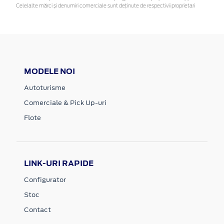
Celelalte mărci și denumiri comerciale sunt deținute de respectivii proprietari
MODELE NOI
Autoturisme
Comerciale & Pick Up-uri
Flote
LINK-URI RAPIDE
Configurator
Stoc
Contact