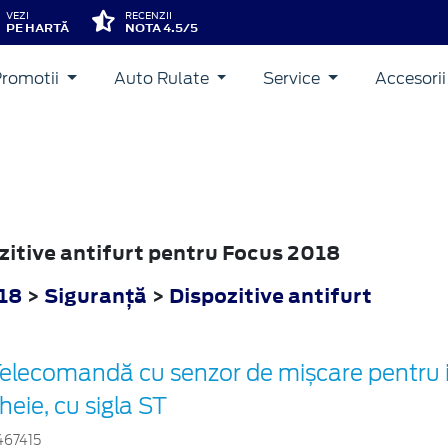
VEZI
RECENZII
PE HARTĂ
NOTA 4.5/5
Promotii
Auto Rulate
Service
Accesori
ozitive antifurt pentru Focus 2018
18
>
Siguranţă
>
Dispozitive antifurt
elecomandă cu senzor de mișcare pentru i
heie, cu sigla ST
467415