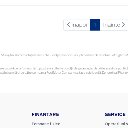
Inapoi
1
Inainte
Vă rugăm să contactaţi dealerul dvs. Ford pentru costuri suplimentare de montare. Vă rugăm să reț
se cu grijă de la furnizori terți și pot avea diferite condiții de garanție, iar detaliile acestora pot
unor astfel de mărci de către compania Ford Motor Company se face sub licență. Denumirea iPhone/i
FINANTARE
SERVICE
Persoane fizice
Operatiuni s