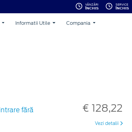
VÂNZĂRI
SERVICE
ÎNCHIS
ÎNCHIS
i
Informatii Utile
Compania
€ 128,22
ntrare fără
Vezi detalii