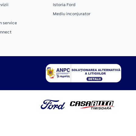
vizii
Istoria Ford
Mediu inconjurator
n service
onnect