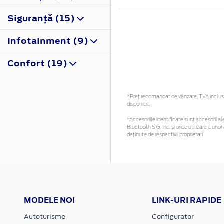
Siguranţă (15)
Infotainment (9)
Confort (19)
*Preţ recomandat de vânzare, TVA inclus. 
disponibil.
*Accesoriile identificate sunt accesorii ale
Bluetooth SIG, Inc. și orice utilizare a 
deținute de respectivii proprietari
MODELE NOI
LINK-URI RAPIDE
Autoturisme
Configurator