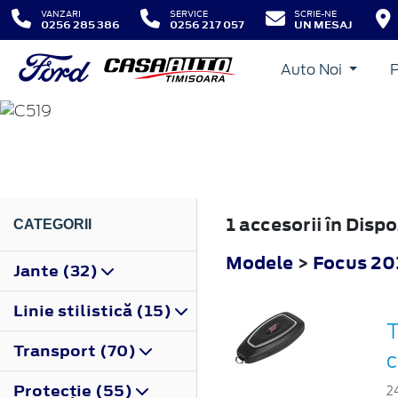
VANZARI
SERVICE
SCRIE-NE
0256 285 386
0256 217 057
UN MESAJ
Auto Noi
FOCUS
2018
1 accesorii în Disp
CATEGORII
Modele
>
Focus 20
Jante (32)
Linie stilistică (15)
T
Transport (70)
c
Protecţie (55)
2