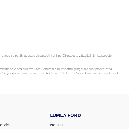
ineți că pot fi necesare piese suplimentare. Oferta este valabilă în limita stocului
 fi obținute de la dealerul dvs. Ford. Denumirea Bluetooth® și logourile sunt proprietatea
Pod și logourile sunt proprietatea Apple Inc. Celelalte mărci și denumiri comerciale sunt
LUMEA FORD
ervice
Noutati