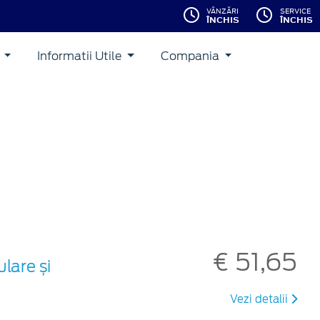
VÂNZĂRI
SERVICE
ÎNCHIS
ÎNCHIS
i
Informatii Utile
Compania
€ 51,65
lare și
Vezi detalii