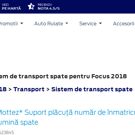
VEZI
RECENZII
PE HARTĂ
NOTA 4.5/5
Promotii
Auto Rulate
Service
Accesori
stem de transport spate pentru Focus 2018
18
>
Transport
>
Sistem de transport spate
ottez* Suport plăcuță număr de înmatricu
umină spate
623845