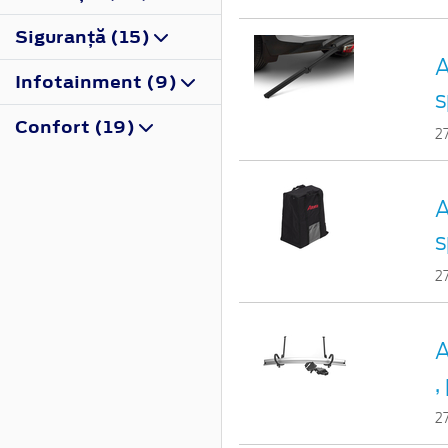
Siguranţă (15)
A
Infotainment (9)
s
Confort (19)
2
A
s
2
A
,
2