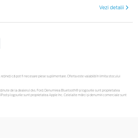
Vezi detalii
ineți că pot fi necesare piese suplimentare. Oferta este valabilă în limita stocului
 fi obținute de la dealerul dvs. Ford. Denumirea Bluetooth® și logourile sunt proprietatea
Pod și logourile sunt proprietatea Apple Inc. Celelalte mărci și denumiri comerciale sunt