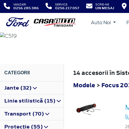
VANZARI
SERVICE
SCRIE-NE
0256 285 386
0256 217 057
UN MESAJ
Auto Noi
FOCUS
2018
14 accesorii în Si
CATEGORII
Modele
>
Focus 20
Jante (32)
Linie stilistică (15)
M
Transport (70)
l
Protecţie (55)
2