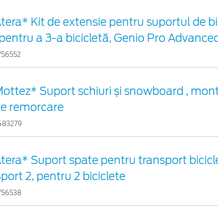
tera* Kit de extensie pentru suportul de bi
 pentru a 3-a bicicletă, Genio Pro Advance
756552
ottez* Suport schiuri și snowboard , mont
e remorcare
483279
tera* Suport spate pentru transport bicicl
port 2, pentru 2 biciclete
756538