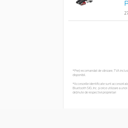
P
2
*Preţ recomandat de vânzare, TVA inclus. 
disponibil.
*Accesoriile identificate sunt accesorii ale
Bluetooth SIG, Inc. și orice utilizare a 
deținute de respectivii proprietari