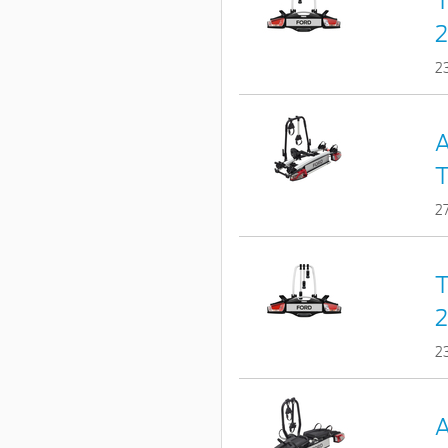
T
2
2
A
T
2
T
2
2
A