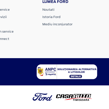
LUMEA FORD
ervice
Noutati
vizii
Istoria Ford
Mediu inconjurator
n service
onnect