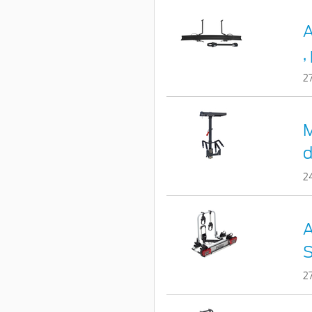
A
,
2
M
d
2
A
S
2