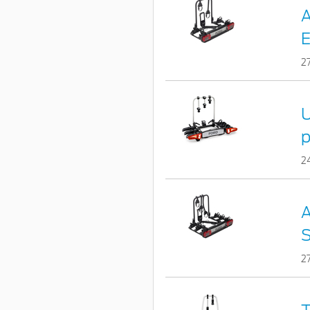
A
E
2
U
p
2
A
S
2