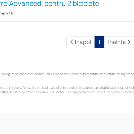
ro Advanced, pentru 2 biciclete
756546
Inapoi
1
Inainte
Vă rugăm să contactaţi dealerul dvs. Ford pentru costuri suplimentare de montare. Vă rugăm să reț
se cu grijă de la furnizori terți și pot avea diferite condiții de garanție, iar detaliile acestora pot
unor astfel de mărci de către compania Ford Motor Company se face sub licență. Denumirea iPhone/i