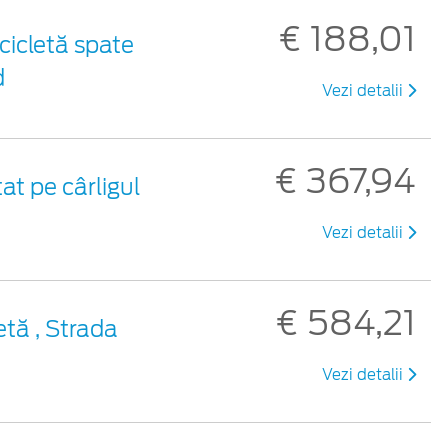
€ 188,01
cicletă spate
d
Vezi detalii
€ 367,94
at pe cârligul
Vezi detalii
€ 584,21
etă , Strada
Vezi detalii