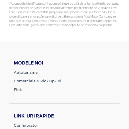
*Accesoriile identificate sunt accesorii alese cu grijă de la furnizori terți și pot avea
diferite condiții de garanție, iar detaliile acestora pot fi obținute de la dealerul dvs.
Ford. Denumirea Bluetooth® și logourile sunt proprietatea Bluetooth SIG, Inc. și
orice utilizare a unor astfel de mărci de către compania Ford Motor Company se
face sub licență. Denumirea iPhone/iPod și logourile sunt proprietatea Apple Inc.
Celelalte mărci și denumiri comerciale sunt deținute de respectivii proprietari
MODELE NOI
Autoturisme
Comerciale & Pick Up-uri
Flote
LINK-URI RAPIDE
Configurator