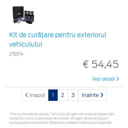
Kit de curățare pentru exteriorul
vehiculului
2753114
€ 54,45
Vezi detalii
Inapoi
1
2
3
Inainte
*Preţ recomandat de vânzare, TVA inclus. Vă rugăm să contactaţi dealerul dvs.
Ford pentru costuri suplimentare de montare. Vă rugăm să rețineți că pot fi
necesare piese suplimentare. Oferta este valabilă în limita stocului disponibil.