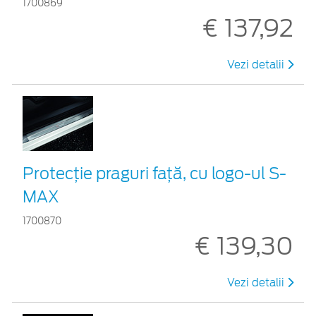
1700869
€ 137,92
Vezi detalii
Protecţie praguri faţă, cu logo-ul S-
MAX
1700870
€ 139,30
Vezi detalii