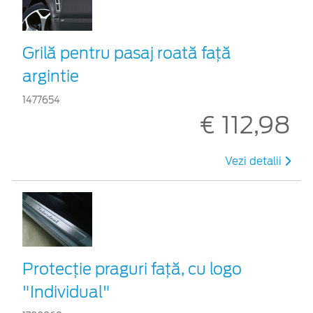
Grilă pentru pasaj roată faţă
argintie
1477654
€ 112,98
Vezi detalii
Protecţie praguri faţă, cu logo
"Individual"