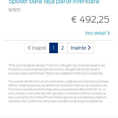
Spoiler bară față parte inferioară
1675711
€ 492,25
Vezi detalii
Inapoi
1
2
Inainte
*Preţ recomandat de vânzare, TVA inclus. Vă rugăm să contactaţi dealerul dvs.
Ford pentru costuri suplimentare de montare. Vă rugăm să rețineți că pot fi
necesare piese suplimentare. Oferta este valabilă în limita stocului disponibil.
*Accesoriile identificate sunt accesorii alese cu grijă de la furnizori terți și pot avea
diferite condiții de garanție, iar detaliile acestora pot fi obținute de la dealerul dvs.
Ford. Denumirea Bluetooth® și logourile sunt proprietatea Bluetooth SIG, Inc. și
orice utilizare a unor astfel de mărci de către compania Ford Motor Company se
face sub licență. Denumirea iPhone/iPod și logourile sunt proprietatea Apple Inc.
Celelalte mărci și denumiri comerciale sunt deținute de respectivii proprietari