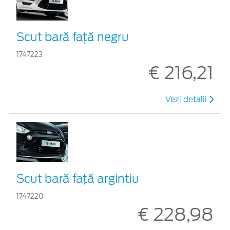
Scut bară faţă negru
1747223
€ 216,21
Vezi detalii
Scut bară faţă argintiu
1747220
€ 228,98