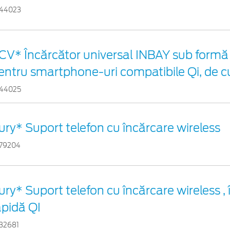
44023
CV* Încărcător universal INBAY sub formă 
entru smartphone-uri compatibile Qi, de c
44025
ury* Suport telefon cu încărcare wireless
79204
ury* Suport telefon cu încărcare wireless ,
apidă QI
32681