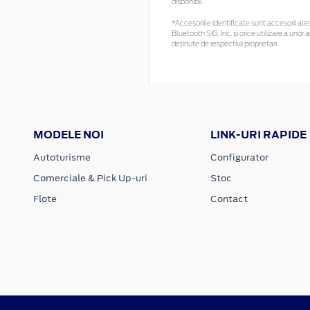
disponibil.
*Accesoriile identificate sunt accesorii ales
Bluetooth SIG, Inc. și orice utilizare a un
deținute de respectivii proprietari
MODELE NOI
LINK-URI RAPIDE
Autoturisme
Configurator
Comerciale & Pick Up-uri
Stoc
Flote
Contact