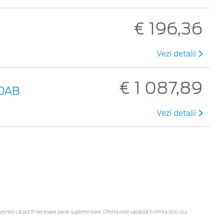
€ 196,36
Vezi detalii
€ 1 087,89
0DAB
Vezi detalii
neți că pot fi necesare piese suplimentare. Oferta este valabilă în limita stocului