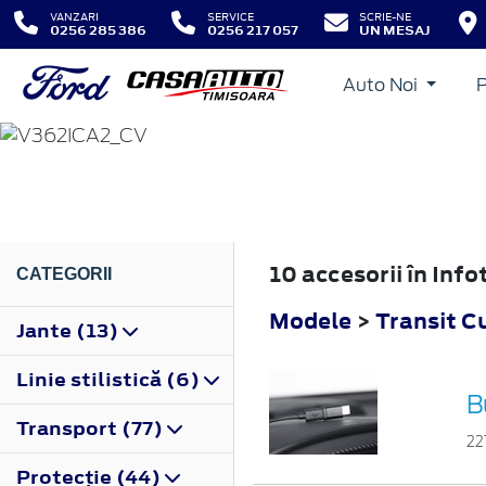
VANZARI
SERVICE
SCRIE-NE
0256 285 386
0256 217 057
UN MESAJ
Auto Noi
TRANSIT CUSTOM
2019
10 accesorii în In
CATEGORII
Modele
>
Transit 
Jante (13)
Linie stilistică (6)
B
Transport (77)
22
Protecţie (44)