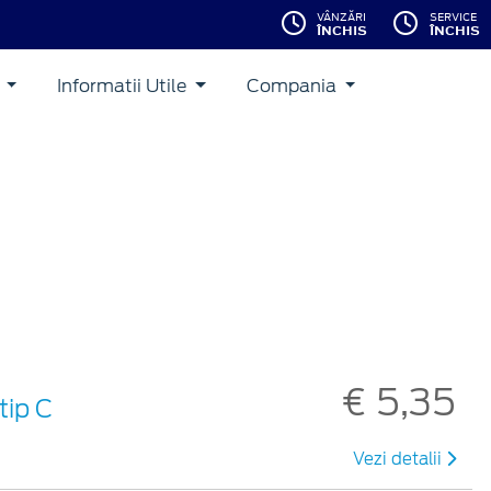
VÂNZĂRI
SERVICE
ÎNCHIS
ÎNCHIS
i
Informatii Utile
Compania
€ 5,35
tip C
Vezi detalii