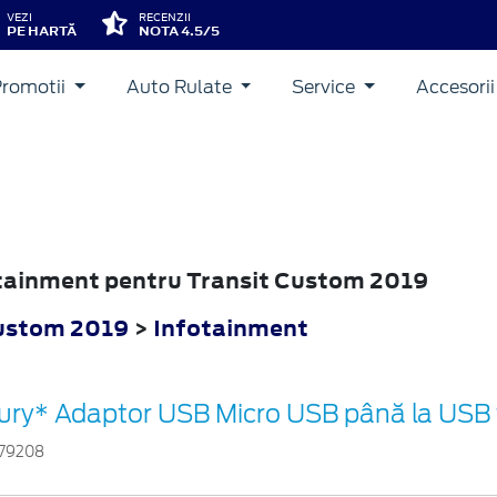
VEZI
RECENZII
PE HARTĂ
NOTA 4.5/5
Promotii
Auto Rulate
Service
Accesori
fotainment pentru Transit Custom 2019
Custom 2019
>
Infotainment
ury* Adaptor USB Micro USB până la USB 
79208