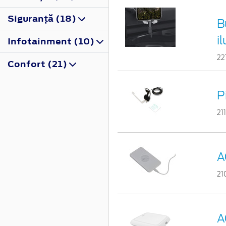
Siguranţă (18)
B
i
Infotainment (10)
22
Confort (21)
P
21
A
21
A