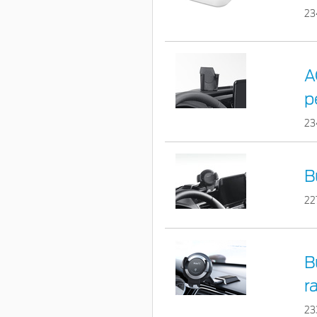
23
A
p
23
B
22
B
r
23