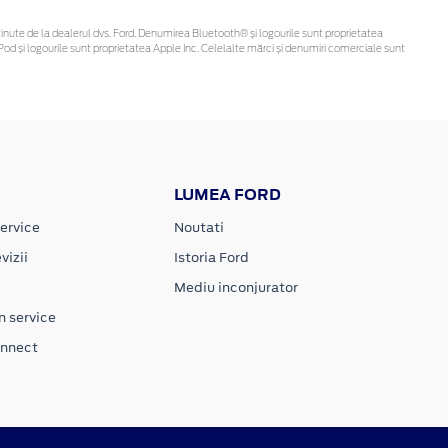
fi obținute de la dealerul dvs. Ford. Denumirea Bluetooth® și logourile sunt proprietatea
od și logourile sunt proprietatea Apple Inc. Celelalte mărci și denumiri comerciale sunt
LUMEA FORD
ervice
Noutati
vizii
Istoria Ford
Mediu inconjurator
n service
onnect