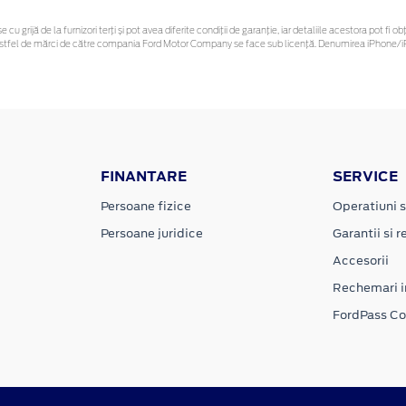
e cu grijă de la furnizori terți și pot avea diferite condiții de garanție, iar detaliile acestora pot 
or astfel de mărci de către compania Ford Motor Company se face sub licență. Denumirea iPhone/iP
FINANTARE
SERVICE
Persoane fizice
Operatiuni s
Persoane juridice
Garantii si re
Accesorii
Rechemari i
FordPass C