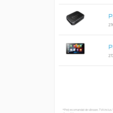
P
27
P
27
*Preţ recomandat de vânzare, TVA inclus. Vă