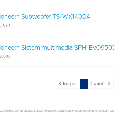
ioneer* Subwoofer TS-WX140DA
60720
ioneer* Sistem multimedia SPH-EVO95
23005
Inapoi
1
Inainte
 rugăm să contactaţi dealerul dvs. Ford pentru costuri suplimentare de montare. Vă rugăm să reți