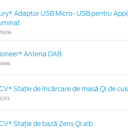
ury* Adaptor USB Micro- USB pentru Appl
luminat
79206
ioneer* Antena DAB
10689
CV* Stație de încărcare de masă Qi de cul
02313
CV* Stație de bază Zens Qi alb