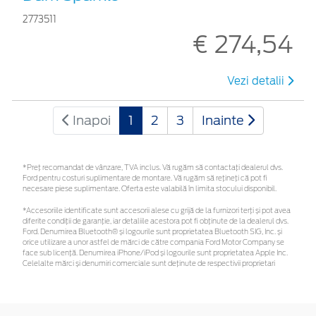
2773511
€ 274,54
Vezi detalii
Inapoi
1
2
3
Inainte
*Preţ recomandat de vânzare, TVA inclus. Vă rugăm să contactaţi dealerul dvs.
Ford pentru costuri suplimentare de montare. Vă rugăm să rețineți că pot fi
necesare piese suplimentare. Oferta este valabilă în limita stocului disponibil.
*Accesoriile identificate sunt accesorii alese cu grijă de la furnizori terți și pot avea
diferite condiții de garanție, iar detaliile acestora pot fi obținute de la dealerul dvs.
Ford. Denumirea Bluetooth® și logourile sunt proprietatea Bluetooth SIG, Inc. și
orice utilizare a unor astfel de mărci de către compania Ford Motor Company se
face sub licență. Denumirea iPhone/iPod și logourile sunt proprietatea Apple Inc.
Celelalte mărci și denumiri comerciale sunt deținute de respectivii proprietari