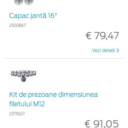
Capac jantă 16"
2320667
€ 79,47
Vezi detalii
Kit de prezoane dimensiunea
filetului M12
2375527
€ 91,05